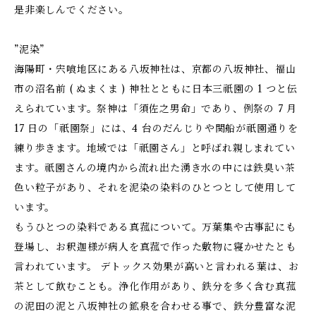
是非楽しんでください。
”泥染”
海陽町・宍喰地区にある八坂神社は、京都の八坂神社、福山
市の沼名前 ( ぬまくま ) 神社とともに日本三祇園の 1 つと伝
えられています。祭神は「須佐之男命」であり、例祭の 7 月
17 日の「祇園祭」には、4 台のだんじりや関船が祇園通りを
練り歩きます。地域では「祇園さん」と呼ばれ親しまれてい
ます。祇園さんの境内から流れ出た湧き水の中には鉄臭い茶
色い粒子があり、それを泥染の染料のひとつとして使用して
います。
もうひとつの染料である真菰について。万葉集や古事記にも
登場し、お釈迦様が病人を真菰で作った敷物に寝かせたとも
言われています。 デトックス効果が高いと言われる葉は、お
茶として飲むことも。浄化作用があり、鉄分を多く含む真菰
の泥田の泥と八坂神社の鉱泉を合わせる事で、鉄分豊富な泥