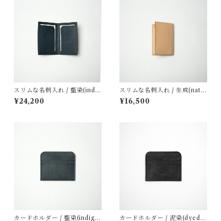
スリムな名刺入れ / 藍染(indig
スリムな名刺入れ / 生成(natu
o dye)＊受注生産品＊
ral)
¥24,200
¥16,500
カードホルダー / 藍染(indigo
カードホルダー / 泥染(dyed i