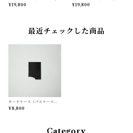
dye)
n mud)
¥19,800
¥19,800
最近チェックした商品
カードケース（パスケース） /
泥染(dyed in mud)
¥8,800
Category