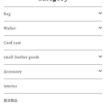
Bag
hand bag
Wallet
shoulder bag
long wallet
Card case
tote bag
short wallet
small leather goods
coin case
watch band
Accessory
key holder
ピアス
interior
key case
藍染製品