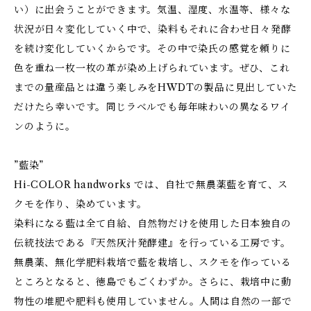
い）に出会うことができます。気温、湿度、水温等、様々な
状況が日々変化していく中で、染料もそれに合わせ日々発酵
を続け変化していくからです。その中で染氏の感覚を頼りに
色を重ね一枚一枚の革が染め上げられています。ぜひ、これ
までの量産品とは違う楽しみをHWDTの製品に見出していた
だけたら幸いです。同じラベルでも毎年味わいの異なるワイ
ンのように。
”藍染”
Hi-COLOR handworks では、自社で無農薬藍を育て、ス
クモを作り、染めています。
染料になる藍は全て自給、自然物だけを使用した日本独自の
伝統技法である『天然灰汁発酵建』を行っている工房です。
無農薬、無化学肥料栽培で藍を栽培し、スクモを作っている
ところとなると、徳島でもごくわずか。さらに、栽培中に動
物性の堆肥や肥料も使用していません。人間は自然の一部で