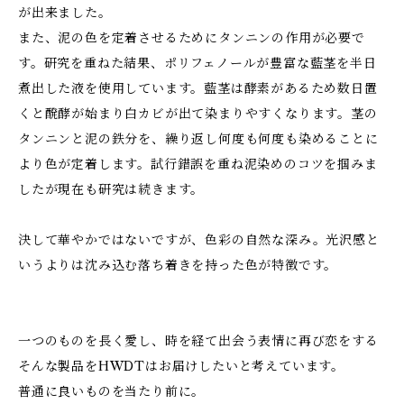
が出来ました。
また、泥の色を定着させるためにタンニンの作用が必要で
す。研究を重ねた結果、ポリフェノールが豊富な藍茎を半日
煮出した液を使用しています。藍茎は酵素があるため数日置
くと醗酵が始まり白カビが出て染まりやすくなります。茎の
タンニンと泥の鉄分を、繰り返し何度も何度も染めることに
より色が定着します。試行錯誤を重ね泥染めのコツを掴みま
したが現在も研究は続きます。
決して華やかではないですが、色彩の自然な深み。光沢感と
いうよりは沈み込む落ち着きを持った色が特徴です。
一つのものを長く愛し、時を経て出会う表情に再び恋をする
そんな製品をHWDTはお届けしたいと考えています。
普通に良いものを当たり前に。