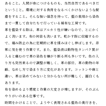
あること。人間が身につけるものも、当然自然であるべきだ
ということ。環境に対する負荷をなるべくかけないような配
慮をすること。そんな強い信念を持って、藍の栽培から染色
まで一貫して自分たちで行っている稀有な工房です。
革を藍染する際は、革はアルカリ性が嫌いなので、とにかく
よく洗います。布の何倍も洗います。乾かす際に収縮するの
で、縮み防止の為に定期的に革を揉みほぐし伸ばします。非
常に気を使う作業です。また、藍染液は動物性タンパク質が
入ると痛むので革の染色を嫌がり断る所も多いです。色の入
り方も突然来るので調整が難しく、革の部位、革の動物の年
齢、なめし方で染まり方に変化があります。コットンや麻と
違い、革は染めてみないと分からない所が難しく、面白くも
あります。
布を染めるより感覚と作業の大変さが増しますが、そのぶん
やりがいのある仕事です。
時間をかけることで、ようやく表現される藍色の奥行きを、