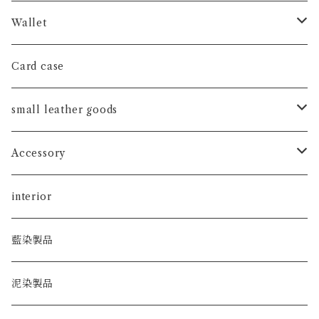
hand bag
Wallet
shoulder bag
long wallet
Card case
tote bag
short wallet
small leather goods
coin case
watch band
Accessory
key holder
ピアス
interior
key case
藍染製品
泥染製品